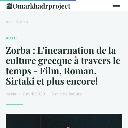
📰
Omarkhadrproject
Accueil
›
Actu
ACTU
Zorba : L'incarnation de la
culture grecque à travers le
temps - Film, Roman,
Sirtaki et plus encore!
louise — 7 avril 2023 — 6 min de lecture