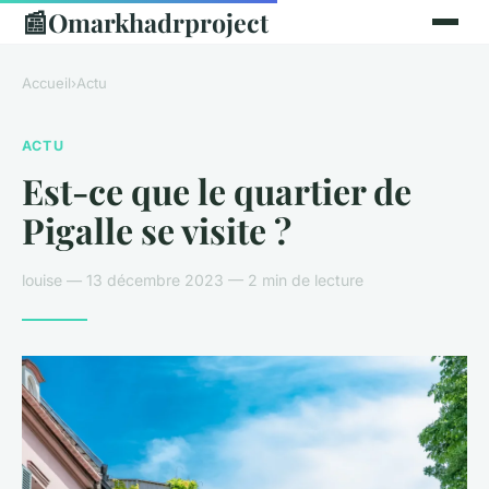
📰
Omarkhadrproject
Accueil
›
Actu
ACTU
Est-ce que le quartier de
Pigalle se visite ?
louise — 13 décembre 2023 — 2 min de lecture