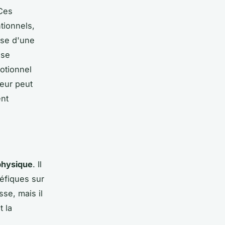
 Ces
tionnels,
use d'une
use
motionnel
leur peut
ent
 physique
. Il
néfiques sur
sse, mais il
t la