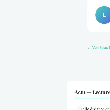
L
← Voir tous l
Actu — Lectur
Quelle distance ent