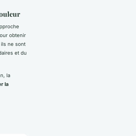
douleur
approche
our obtenir
ils ne sont
daires et du
n, la
r la