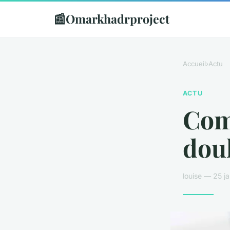
📰
Omarkhadrproject
Accueil
›
Actu
ACTU
Com
dou
louise — 25 j