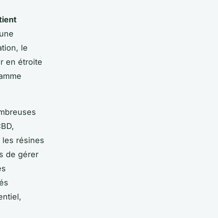
tient
 une
tion, le
r en étroite
gramme
ombreuses
CBD,
 les résines
ns de gérer
es
tés
ntiel,