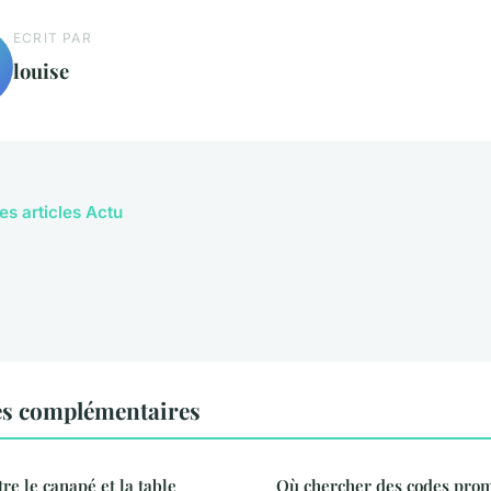
ECRIT PAR
louise
es articles Actu
es complémentaires
re le canapé et la table
Où chercher des codes pro