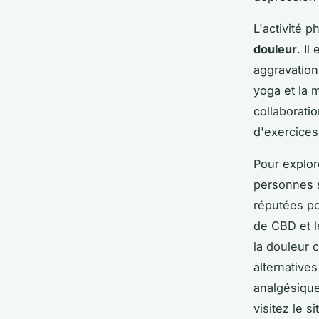
L'activité 
douleur
. I
aggravation 
yoga et la m
collaborati
d'exercices
Pour explor
personnes s
réputées po
de CBD et l
la douleur 
alternative
analgésique
visitez le s