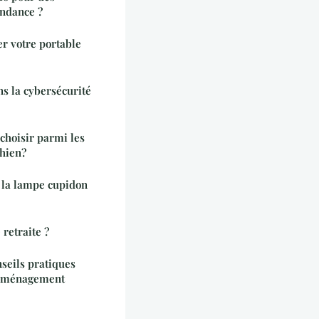
endance ?
r votre portable
s la cybersécurité
choisir parmi les
chien?
 la lampe cupidon
retraite ?
seils pratiques
 déménagement