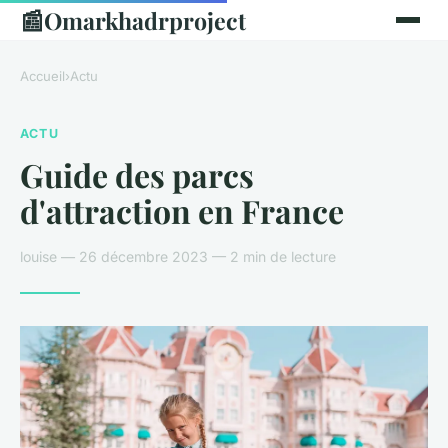
📰
Omarkhadrproject
Accueil
›
Actu
ACTU
Guide des parcs
d'attraction en France
louise — 26 décembre 2023 — 2 min de lecture