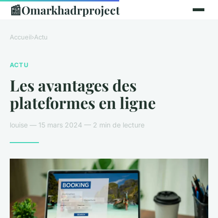
📰
Omarkhadrproject
Accueil
›
Actu
ACTU
Les avantages des
plateformes en ligne
louise — 15 mars 2024 — 2 min de lecture