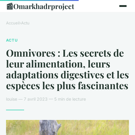
📰
Omarkhadrproject
Accueil
›
Actu
ACTU
Omnivores : Les secrets de
leur alimentation, leurs
adaptations digestives et les
espèces les plus fascinantes
louise — 7 avril 2023 — 5 min de lecture