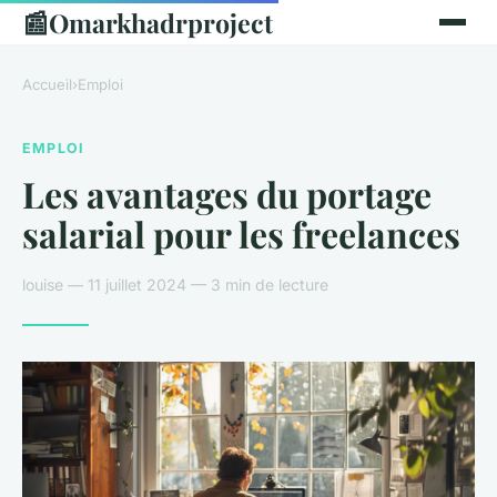
📰
Omarkhadrproject
Accueil
›
Emploi
EMPLOI
Les avantages du portage
salarial pour les freelances
louise — 11 juillet 2024 — 3 min de lecture