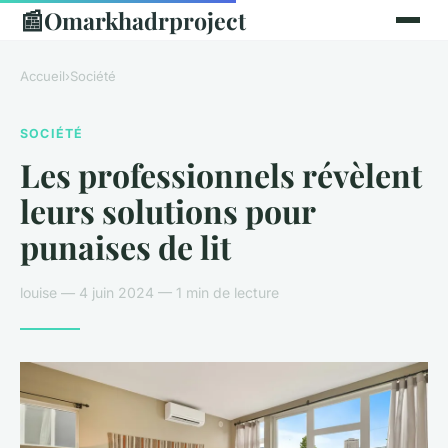
📰
Omarkhadrproject
Accueil
›
Société
SOCIÉTÉ
Les professionnels révèlent
leurs solutions pour
punaises de lit
louise — 4 juin 2024 — 1 min de lecture