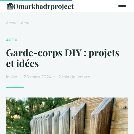
📰
Omarkhadrproject
Accueil
›
Actu
ACTU
Garde-corps DIY : projets
et idées
louise — 23 mars 2024 — 2 min de lecture